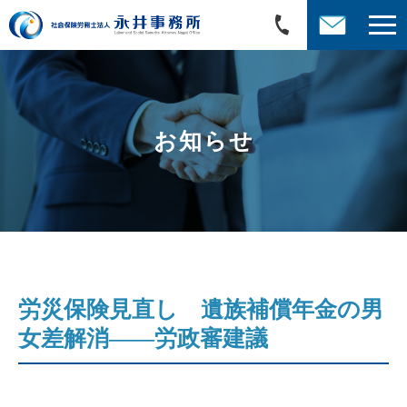
お知らせ
労災保険見直し 遺族補償年金の男
女差解消――労政審建議