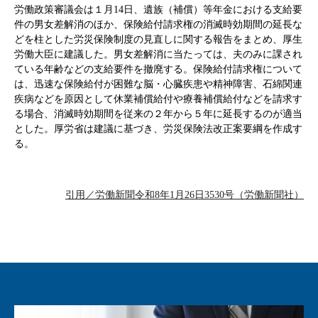
労働政策審議会は１月14日、遺族（補償）等年金における支給要
件の男女差解消のほか、保険給付請求権の消滅時効期間の延長な
どを柱とした労災保険制度の見直しに関する報告をまとめ、厚生
労働大臣に建議した。男女差解消に当たっては、夫のみに課され
ている年齢などの支給要件を撤廃する。保険給付請求権について
は、迅速な保険給付が困難な脳・心臓疾患や精神障害、石綿関連
疾病などを原因として休業補償給付や療養補償給付などを請求す
る場合、消滅時効期間を従来の２年から５年に延長するのが適当
とした。厚労省は建議に基づき、労災保険法改正案要綱を作成す
る。
引用／労働新聞令和8年1月26日3530号（労働新聞社）