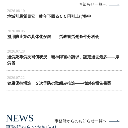
お知らせ一覧へ
2026.08.10
地域別最賃目安 昨年下回る５５円引上げ答申
2026.08.05
濫用防止策の具体化が鍵――労政審労働条件分科会
2026.07.28
過労死等労災補償状況 精神障害の請求、認定過去最多――厚
労省
2026.07.22
健康保持増進 ２次予防の取組み推進――検討会報告書案
事務所からのお知らせ一覧へ
事務所からのお知らせ