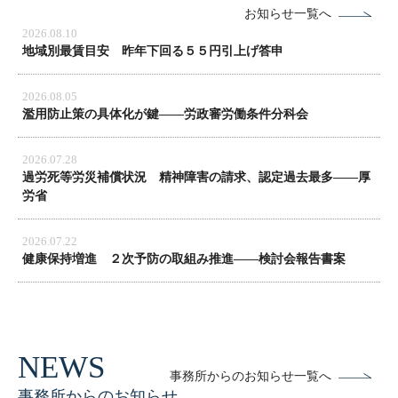
お知らせ一覧へ
2026.08.10
地域別最賃目安 昨年下回る５５円引上げ答申
2026.08.05
濫用防止策の具体化が鍵――労政審労働条件分科会
2026.07.28
過労死等労災補償状況 精神障害の請求、認定過去最多――厚
労省
2026.07.22
健康保持増進 ２次予防の取組み推進――検討会報告書案
事務所からのお知らせ一覧へ
事務所からのお知らせ