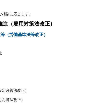
ご相談に応じます。
推進（雇用対策法改正）
現等（労働基準法等改正）
化
設定改善法改正）
じん肺法改正）